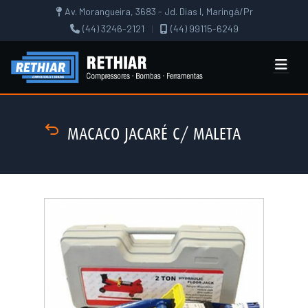
Av. Morangueira, 3683 - Jd. Dias I, Maringá/Pr
(44) 3246-2121
|
(44) 99115-6249
MACACO JACARÉ C/ MALETA