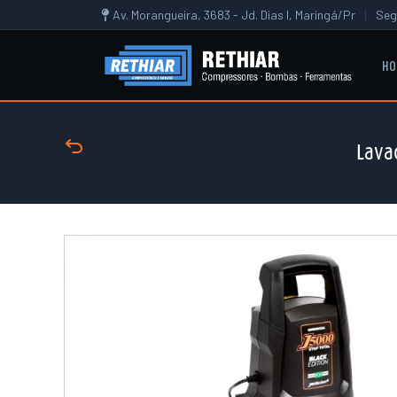
Av. Morangueira, 3683 - Jd. Dias I, Maringá/Pr
|
Seg
HO
Lava