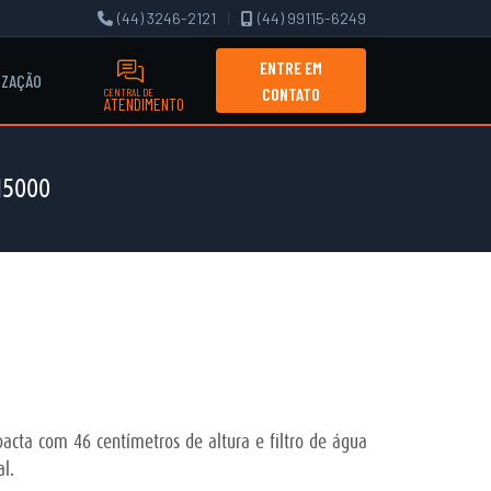
(44) 3246-2121
|
(44) 99115-6249
ENTRE EM
IZAÇÃO
CONTATO
CENTRAL DE
ATENDIMENTO
J5000
acta com 46 centímetros de altura e filtro de água
l.