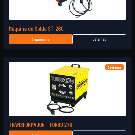
Máquina de Solda ST-260
Detalhes
Orçamento
Destaque
TRANSFORMADOR - TURBO 270