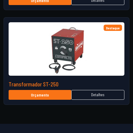
Detalhes
Orçamento
Destaque
Transformador ST-250
Detalhes
Orçamento