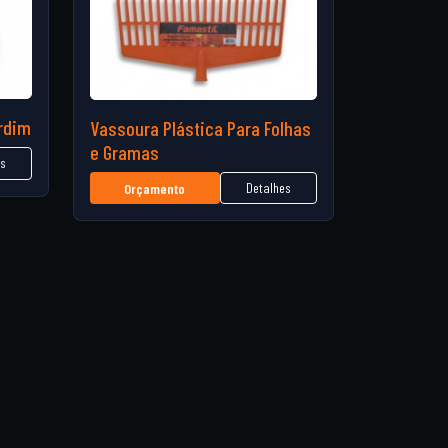
rdim
Vassoura Plástica Para Folhas
e Gramas
es
Detalhes
Orçamento