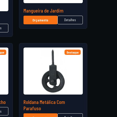
Mangueira de Jardim
Detalhes
Orçamento
es
que
Destaque
cho
Roldana Metálica Com
Parafuso
es