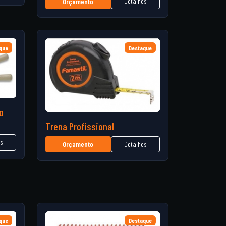
Detalhes
Orçamento
que
Destaque
o
Trena Profissional
es
Detalhes
Orçamento
que
Destaque