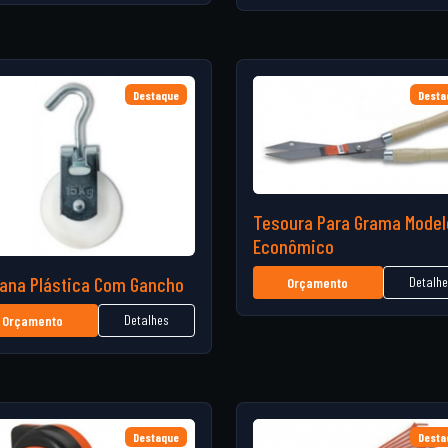
Destaque
Desta
Tesoura Para Grama Model
Econômico
ana Plástica Com Gancho
Detalh
Orçamento
Detalhes
Orçamento
Destaque
Desta