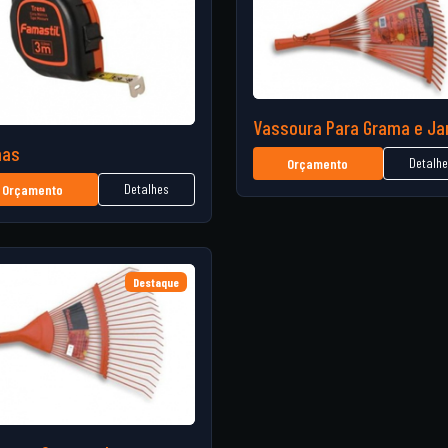
Vassoura Para Grama e Ja
nas
Detalh
Orçamento
Detalhes
Orçamento
Destaque