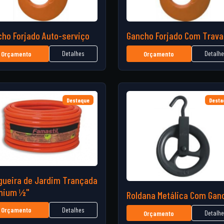
ho Forjado Auto-serviço
Gancho Forjado Com Trava
Detalhes
Detalh
Orçamento
Orçamento
Destaque
Desta
gueira de Jardim Trançada
mium ½"
Roldana Metálica Com Gan
Detalhes
Orçamento
Detalh
Orçamento