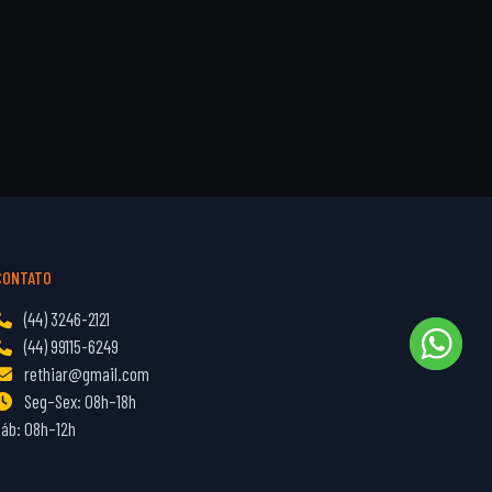
CONTATO
(44) 3246-2121
(44) 99115-6249
rethiar@gmail.com
Seg–Sex: 08h–18h
Sáb: 08h–12h