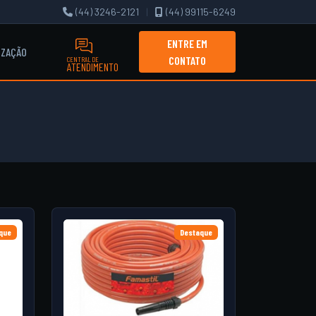
(44) 3246-2121
|
(44) 99115-6249
ENTRE EM
IZAÇÃO
CONTATO
CENTRAL DE
ATENDIMENTO
que
Destaque