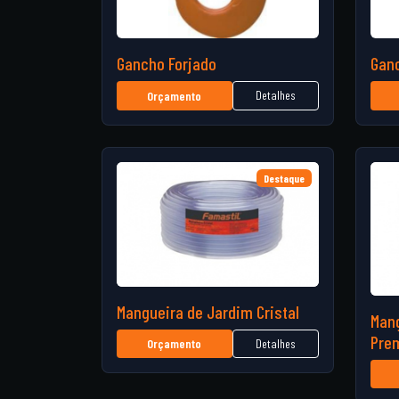
Gancho Forjado
Ganc
Detalhes
Orçamento
Destaque
Mangueira de Jardim Cristal
Man
Pre
Detalhes
Orçamento