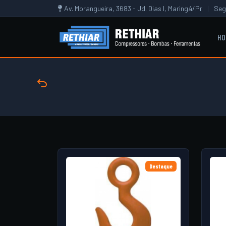
Av. Morangueira, 3683 - Jd. Dias I, Maringá/Pr
|
Seg
HO
Destaque