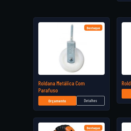
Destaque
Roldana Metálica Com
Rold
Parafuso
Detalhes
Orçamento
Destaque