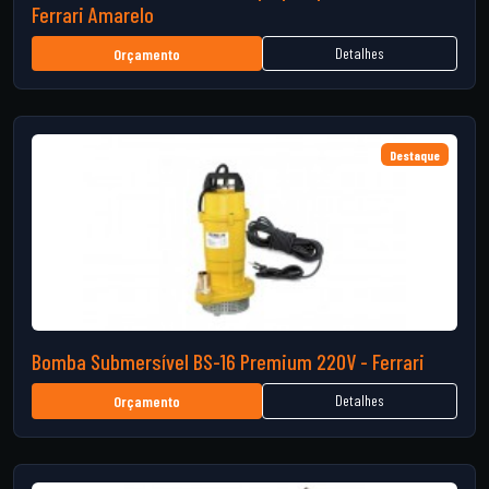
Ferrari Amarelo
Detalhes
Orçamento
Destaque
Bomba Submersível BS-16 Premium 220V - Ferrari
Detalhes
Orçamento