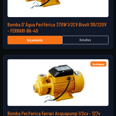
Bomba D' Água Periférica 370W 1/2CV Bivolt 110/220V
- FERRARI-BA-40
Detalhes
Orçamento
Destaque
Bomba Periferica Ferrari Acquapump 1/2cv - 127v