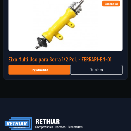
Destaque
Eixo Multi Uso para Serra 1/2 Pol. - FERRARI-EM-01
Detalhes
Orçamento