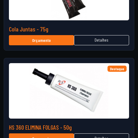
Cola Juntas - 75g
Detalhes
Orçamento
Destaque
HS 360 ELIMINA FOLGAS - 50g