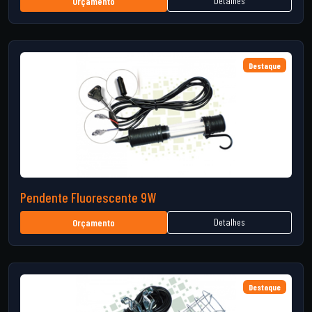
Detalhes
Orçamento
Destaque
Pendente Fluorescente 9W
Detalhes
Orçamento
Destaque