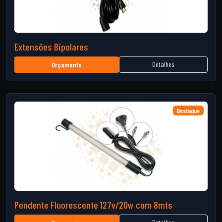
Extensões Bipolares
Detalhes
Orçamento
Destaque
Pendente Fluorescente 127v/20w com 8mts