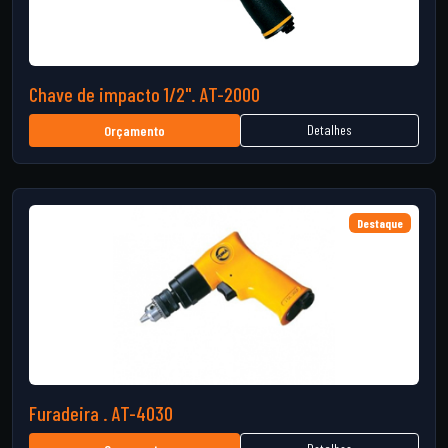
Chave de impacto 1/2". AT-2000
Detalhes
Orçamento
Destaque
Furadeira . AT-4030