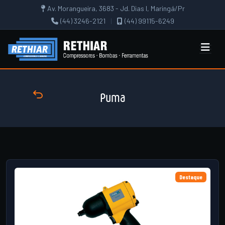
Av. Morangueira, 3683 - Jd. Dias I, Maringá/Pr
(44) 3246-2121
|
(44) 99115-6249
Puma
Destaque