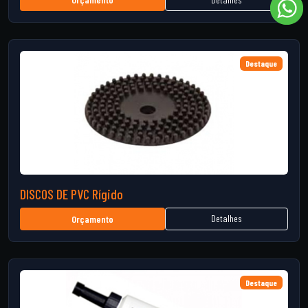
Destaque
DISCOS DE PVC Rígido
Detalhes
Orçamento
Destaque