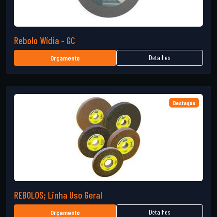
Rebolo Wídia - GC
Detalhes
Orçamento
Destaque
REBOLOS; Linha Uso Geral
Detalhes
Orçamento