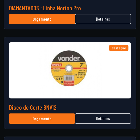
DIAMANTADOS : Linha Norton Pro
Detalhes
Orçamento
Destaque
Disco de Corte BNV12
Detalhes
Orçamento