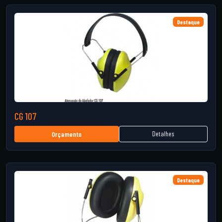
Destaque
CG 107
Detalhes
Orçamento
Destaque