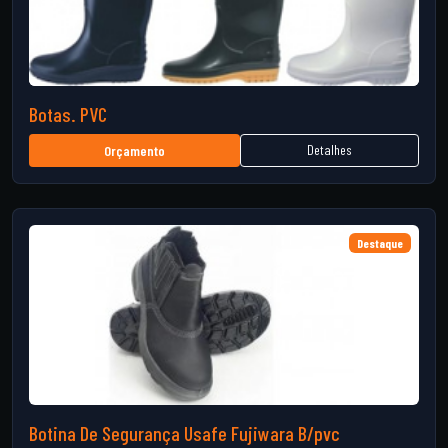
Botas. PVC
Detalhes
Orçamento
Destaque
Botina De Segurança Usafe Fujiwara B/pvc