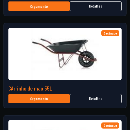
Detalhes
Orçamento
Destaque
CArrinho de mao 55L
Detalhes
Orçamento
Destaque