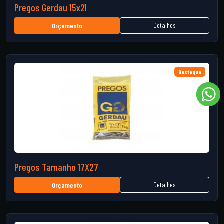
Pregos Gerdau 15x21
Detalhes
Orçamento
Destaque
Pregos Tamanho 17X27
Detalhes
Orçamento