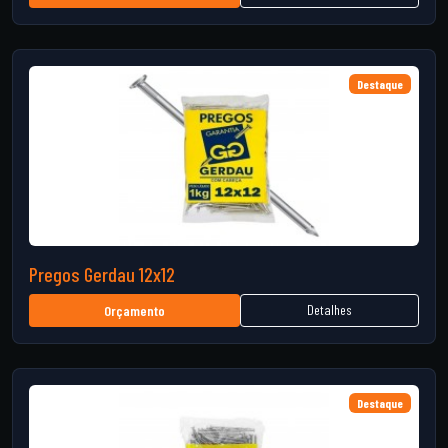
Destaque
Pregos Gerdau 12x12
Detalhes
Orçamento
Destaque