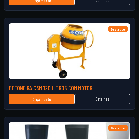
Detalhes
Orçamento
Destaque
BETONEIRA CSM 120 LITROS COM MOTOR
Detalhes
Orçamento
Destaque