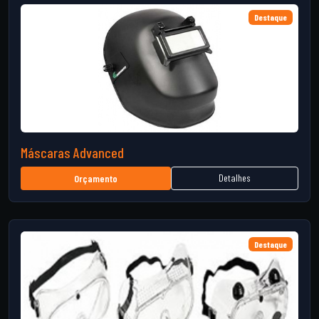
Destaque
Máscaras Advanced
Detalhes
Orçamento
Destaque