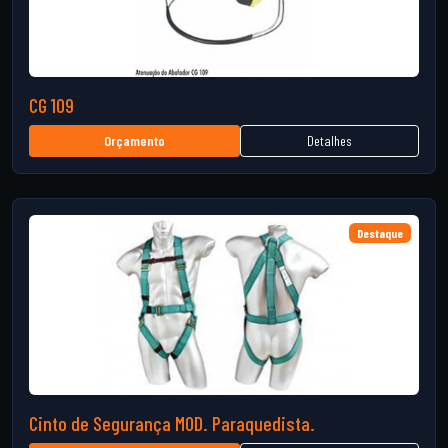
CG 109
Detalhes
Orçamento
Destaque
Cinto de Segurança MOD. Paraquedista.