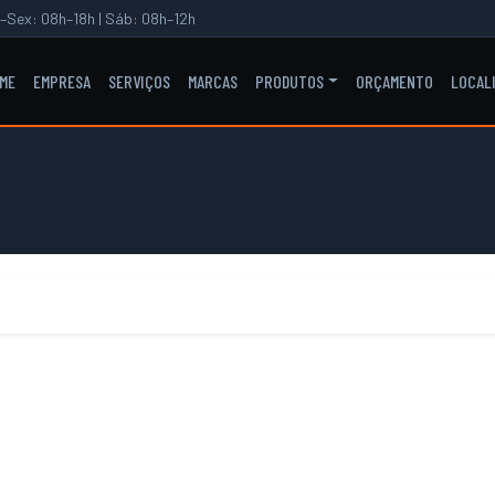
–Sex: 08h–18h | Sáb: 08h–12h
ME
EMPRESA
SERVIÇOS
MARCAS
PRODUTOS
ORÇAMENTO
LOCAL