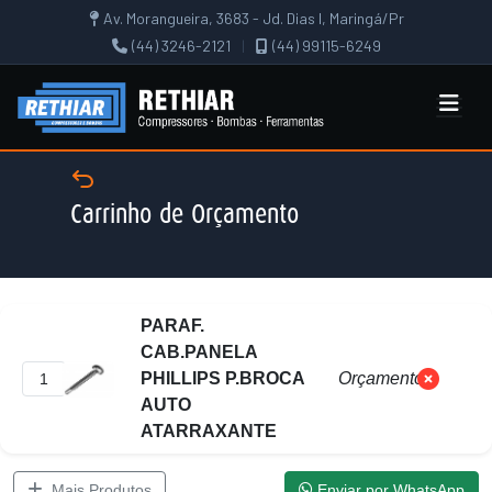
Av. Morangueira, 3683 - Jd. Dias I, Maringá/Pr
(44) 3246-2121
|
(44) 99115-6249
Carrinho de Orçamento
PARAF.
CAB.PANELA
PHILLIPS P.BROCA
Orçamento
AUTO
ATARRAXANTE
Mais Produtos
Enviar por WhatsApp