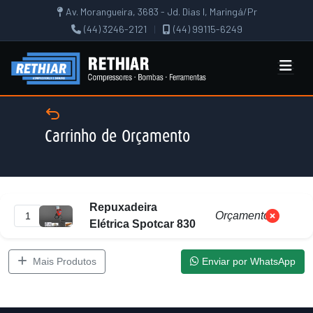
Av. Morangueira, 3683 - Jd. Dias I, Maringá/Pr
(44) 3246-2121
|
(44) 99115-6249
Carrinho de Orçamento
Repuxadeira
Orçamento
Elétrica Spotcar 830
Mais Produtos
Enviar por WhatsApp